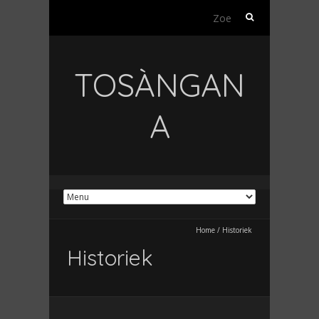
Zoeken
naar:
TOSÀNGAN
A
Home
/
Historiek
Historiek