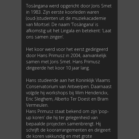
Tosàngana werd opgericht door Joris Smet
in 1983. Zijn eerste koorleden waren
(oud-)studenten uit de muziekacademie
van Mortsel. De naam ‘Tosàngana’ is
afkomstig uit het Lingala en betekent: ‘Laat
ons samen zingen’.
Het koor werd voor het eerst gedirigeerd
door Hans Primusz in 2004, aanvankelijk
samen met Joris Smet. Hans Primusz
dirigeerde het koor 10 jaar lang.
Hans studeerde aan het Koninklijk Vlaams
Conservatorium van Antwerpen. Daarnaast
volgde hij workshops bij Wim Henderickx,
Eric Sleighem, Alberto Ter Doest en Bram
Vermeulen.
Hans Primusz staat bekend om zijn ‘pop-
up koren’ die hij ter gelegenheid van
bepaalde projecten samenbrengt. Hij
schrijft de koorarrangementen en dirigeert
de koren vakkundig en met grote