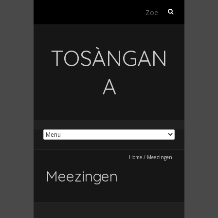
Zoeken
naar:
TOSÀNGAN
A
Home
/
Meezingen
Meezingen